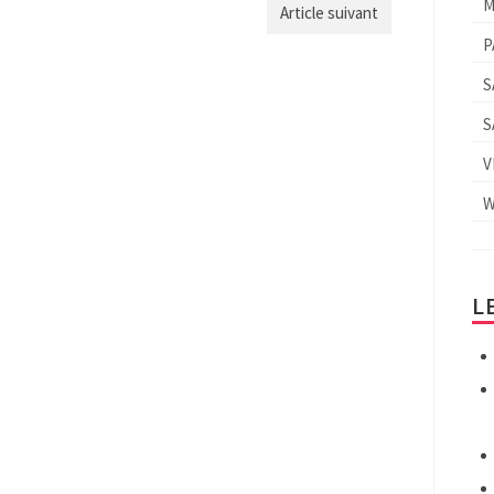
M
Article suivant
P
S
S
V
W
L