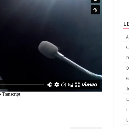
L
A
C
D
D
G
J
L
L
L