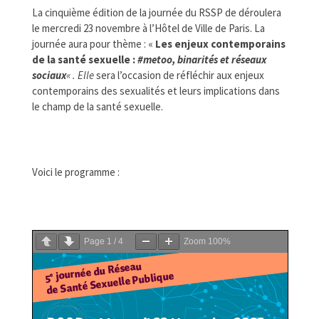
FORMATIONS
La cinquième édition de la journée du RSSP de déroulera
le mercredi 23 novembre à l’Hôtel de Ville de Paris. La
DOCUMENTATION
journée aura pour thème : «
Les enjeux contemporains
de la santé sexuelle :
#metoo, binarités et réseaux
PARTENAIRES
sociaux
« . Elle
sera l’occasion de réfléchir aux enjeux
LA JOURNÉE DU RSSP
contemporains des sexualités et leurs implications dans
le champ de la santé sexuelle.
Voici le programme :
Page
1
/
4
Zoom
100%