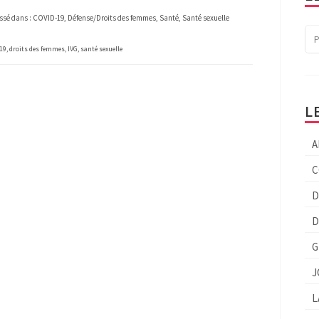
ssé dans :
COVID-19
,
Défense/Droits des femmes
,
Santé
,
Santé sexuelle
19
,
droits des femmes
,
IVG
,
santé sexuelle
L
A
C
D
D
G
J
L