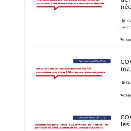
néc
Cla
Santé
,
COVID
COV
maj
Cla
COVID
COV
le