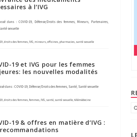
essaires à l’IVG
ssé dans :
COVID-19
,
Défense/Droits des femmes
,
Mineurs
,
Partenaires
,
Santé sexuelle
19
,
droits des femmes
,
IVG
,
mineurs
,
officines
,
pharmacies
,
santé sexuelle
ID-19 et IVG pour les femmes
eures: les nouvelles modalités
ssé dans :
COVID-19
,
Défense/Droits des femmes
,
Santé
,
Santé sexuelle
R
19
,
droits des femmes
,
femmes
,
IVG
,
santé
,
santé sexuelle
,
télémédecine
Re
:
ID-19 & offres en matière d’IVG :
s recommandations
L