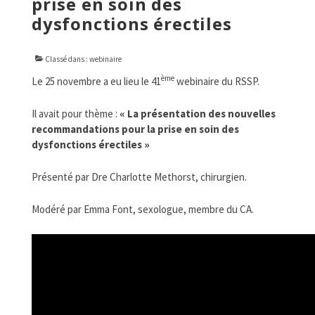
prise en soin des
FORMATIONS
dysfonctions érectiles
DOCUMENTATION
PARTENAIRES
Classé dans :
webinaire
ème
Le 25 novembre a eu lieu le 41
webinaire du RSSP.
LA JOURNÉE DU RSSP
Il avait pour thème :
« La p
résentation des nouvelles
recommandations pour la prise en soin des
dysfonctions érectiles »
Présenté par Dre Charlotte Methorst, chirurgien.
Modéré par Emma Font, sexologue, membre du CA.