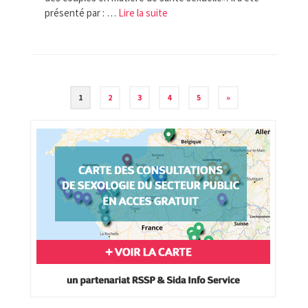
présenté par : …
Lire la suite­­
Navigation
1
2
3
4
5
»
des
articles