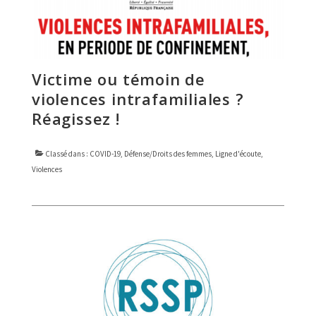
FORMATIONS
DOCUMENTATION
PARTENAIRES
Victime ou témoin de
LA JOURNÉE DU RSSP
violences intrafamiliales ?
Réagissez !
Classé dans :
COVID-19
,
Défense/Droits des femmes
,
Ligne d'écoute
,
Violences