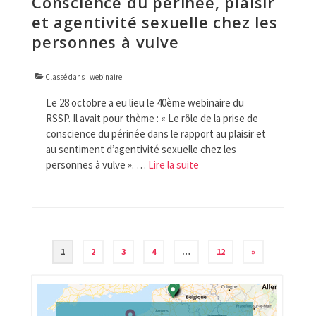
Conscience du périnée, plaisir
et agentivité sexuelle chez les
personnes à vulve
Classé dans :
webinaire
Le 28 octobre a eu lieu le 40ème webinaire du
RSSP. Il avait pour thème : « Le rôle de la prise de
conscience du périnée dans le rapport au plaisir et
au sentiment d’agentivité sexuelle chez les
personnes à vulve ». …
Lire la suite­­
Navigation
1
2
3
4
…
12
»
des
articles